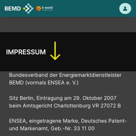
Zum Inhalt springen
Aus
Infos
Aussteller werden
IMPRESSUM
Programm
Bundesverband der Energiemarktdienstleister
BEMD (vormals ENSEA e. V.)
Kontakt
Sitz Berlin, Eintragung am 29. Oktober 2007
beim Amtsgericht Charlottenburg VR 27072 B
ENSEA, eingetragene Marke, Deutsches Patent-
und Markenamt, Geb.-Nr. 33 11 00