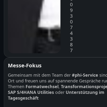
0
9
3
0
7
4
3
8
7
Messe-Fokus
Gemeinsam mit dem Team der
#phi-Service
sind
Ort und freuen uns auf spannende Gespräche ru
Themen
Formatwechsel
,
Transformationsproje
SAP S/4HANA Utilities
oder
Unterstützung im
Tagesgeschäft